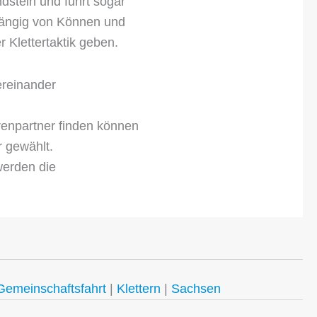
ndstein und führt sogar
hängig von Können und
 Klettertaktik geben.
ereinander
urenpartner finden können
r gewählt.
werden die
Gemeinschaftsfahrt
|
Klettern
|
Sachsen