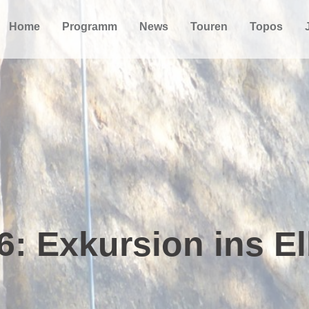
Home
Programm
News
Touren
Topos
6: Exkursion ins E